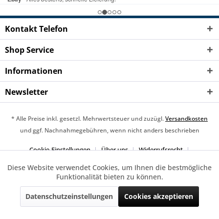
Kontakt Telefon
Shop Service
Informationen
Newsletter
* Alle Preise inkl. gesetzl. Mehrwertsteuer und zuzügl.
Versandkosten
und ggf. Nachnahmegebühren, wenn nicht anders beschrieben
Cookie-Einstellungen
Über uns
Widerrufsrecht
Hilfe / Support
Kontakt
Versand und Zahlung
Diese Website verwendet Cookies, um Ihnen die bestmögliche
Aktiv
Funktionale
Funktionalität bieten zu können.
Datenschutz
Impressum
AGB
Batteriehinweise
wonido.de - Hochwertige Lifestyle-Accessoires
Datenschutzeinstellungen
Cookies akzeptieren
Aktiv
Marketing