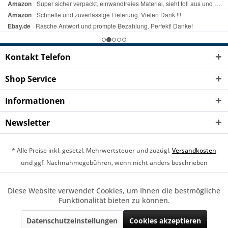
Kontakt Telefon
Shop Service
Informationen
Newsletter
* Alle Preise inkl. gesetzl. Mehrwertsteuer und zuzügl.
Versandkosten
und ggf. Nachnahmegebühren, wenn nicht anders beschrieben
Cookie-Einstellungen
Über uns
Widerrufsrecht
Diese Website verwendet Cookies, um Ihnen die bestmögliche
Aktiv
Funktionale
Funktionalität bieten zu können.
Hilfe / Support
Kontakt
Versand und Zahlung
Datenschutz
Impressum
AGB
Batteriehinweise
Datenschutzeinstellungen
Cookies akzeptieren
Aktiv
Marketing