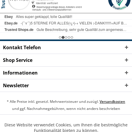
Kontakt Telefon
Shop Service
Informationen
Newsletter
* Alle Preise inkl. gesetzl. Mehrwertsteuer und zuzügl.
Versandkosten
und ggf. Nachnahmegebühren, wenn nicht anders beschrieben
Cookie-Einstellungen
Über uns
Widerrufsrecht
Diese Website verwendet Cookies, um Ihnen die bestmögliche
Aktiv
Funktionale
Funktionalität bieten zu können.
Hilfe / Support
Kontakt
Versand und Zahlung