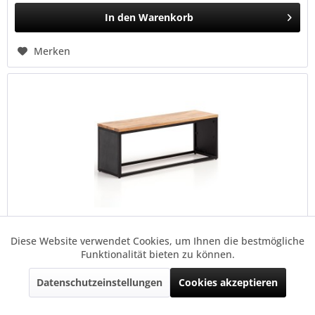
In den
Warenkorb
Merken
wonido Sitzbank Akazie Massivholz/Steinoptik,...
Diese Website verwendet Cookies, um Ihnen die bestmögliche
Aktiv
Funktionale
Funktionalität bieten zu können.
Design: Kleine Sitzbank im modernen Design. Sitzfläche mit
Datenschutzeinstellungen
Cookies akzeptieren
Aktiv
Marketing
natürlicher Holzmaserung. Seitenblenden in eleganter 3D-
Steinoptik. Maße und Material: Breite: 120 cm, Höhe: 45 cm,